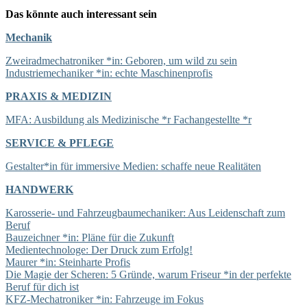
Das könnte auch interessant sein
Mechanik
Zweiradmechatroniker *in: Geboren, um wild zu sein
Industriemechaniker *in: echte Maschinenprofis
PRAXIS & MEDIZIN
MFA: Ausbildung als Medizinische *r Fachangestellte *r
SERVICE & PFLEGE
Gestalter*in für immersive Medien: schaffe neue Realitäten
HANDWERK
Karosserie- und Fahrzeugbaumechaniker: Aus Leidenschaft zum
Beruf
Bauzeichner *in: Pläne für die Zukunft
Medientechnologe: Der Druck zum Erfolg!
Maurer *in: Steinharte Profis
Die Magie der Scheren: 5 Gründe, warum Friseur *in der perfekte
Beruf für dich ist
KFZ-Mechatroniker *in: Fahrzeuge im Fokus