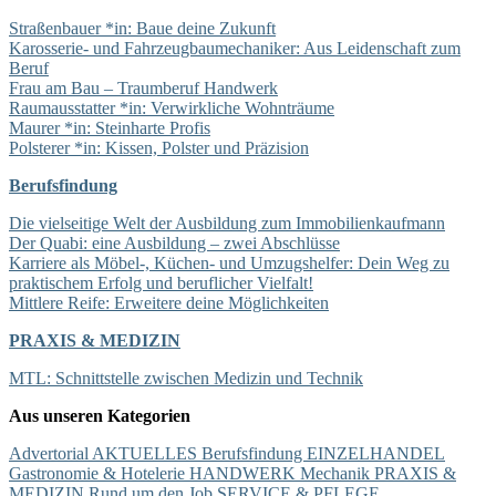
Straßenbauer *in: Baue deine Zukunft
Karosserie- und Fahrzeugbaumechaniker: Aus Leidenschaft zum
Beruf
Frau am Bau – Traumberuf Handwerk
Raumausstatter *in: Verwirkliche Wohnträume
Maurer *in: Steinharte Profis
Polsterer *in: Kissen, Polster und Präzision
Berufsfindung
Die vielseitige Welt der Ausbildung zum Immobilienkaufmann
Der Quabi: eine Ausbildung – zwei Abschlüsse
Karriere als Möbel-, Küchen- und Umzugshelfer: Dein Weg zu
praktischem Erfolg und beruflicher Vielfalt!
Mittlere Reife: Erweitere deine Möglichkeiten
PRAXIS & MEDIZIN
MTL: Schnittstelle zwischen Medizin und Technik
Aus unseren Kategorien
Advertorial
AKTUELLES
Berufsfindung
EINZELHANDEL
Gastronomie & Hotelerie
HANDWERK
Mechanik
PRAXIS &
MEDIZIN
Rund um den Job
SERVICE & PFLEGE