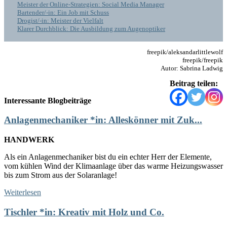
Meister der Online-Strategien: Social Media Manager
Bartender/-in: Ein Job mit Schuss
Drogist/-in: Meister der Vielfalt
Klarer Durchblick: Die Ausbildung zum Augenoptiker
freepik/aleksandarlittlewolf
freepik/freepik
Autor: Sabrina Ladwig
Beitrag teilen:
Interessante Blogbeiträge
Anlagenmechaniker *in: Alleskönner mit Zuk...
HANDWERK
Als ein Anlagenmechaniker bist du ein echter Herr der Elemente,
vom kühlen Wind der Klimaanlage über das warme Heizungswasser
bis zum Strom aus der Solaranlage!
Weiterlesen
Tischler *in: Kreativ mit Holz und Co.