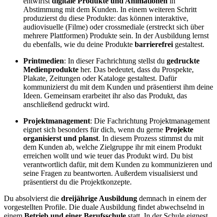
entwirfst
digitale Produkte und Animationen
in
Abstimmung mit dem Kunden. In einem weiteren Schritt
produzierst du diese Produkte: das können interaktive,
audiovisuelle (Filme) oder crossmediale (erstreckt sich über
mehrere Plattformen) Produkte sein. In der Ausbildung lernst
du ebenfalls, wie du deine Produkte
barrierefrei
gestaltest.
Printmedien
: In dieser Fachrichtung stellst du
gedruckte
Medienprodukte
her. Das bedeutet, dass du Prospekte,
Plakate, Zeitungen oder Kataloge gestaltest. Dafür
kommunizierst du mit dem Kunden und präsentierst ihm deine
Ideen. Gemeinsam erarbeitet ihr also das Produkt, das
anschließend gedruckt wird.
Projektmanagement
: Die Fachrichtung Projektmanagement
eignet sich besonders für dich, wenn du gerne
Projekte
organisierst und planst
. In diesem Prozess stimmst du mit
dem Kunden ab, welche Zielgruppe ihr mit einem Produkt
erreichen wollt und wie teuer das Produkt wird. Du bist
verantwortlich dafür, mit dem Kunden zu kommunizieren und
seine Fragen zu beantworten. Außerdem visualisierst und
präsentierst du die Projektkonzepte.
Du absolvierst die
dreijährige Ausbildung
demnach in einem der
vorgestellten Profile. Die duale Ausbildung findet abwechselnd in
einem
Betrieb und einer Berufsschule
statt. In der Schule eignest