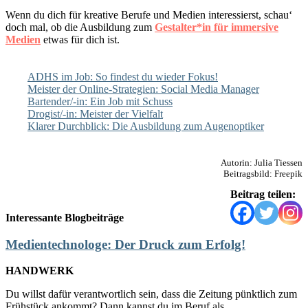
Wenn du dich für kreative Berufe und Medien interessierst, schau‘
doch mal, ob die Ausbildung zum
Gestalter*in für immersive
Medien
etwas für dich ist.
ADHS im Job: So findest du wieder Fokus!
Meister der Online-Strategien: Social Media Manager
Bartender/-in: Ein Job mit Schuss
Drogist/-in: Meister der Vielfalt
Klarer Durchblick: Die Ausbildung zum Augenoptiker
Autorin: Julia Tiessen
Beitragsbild: Freepik
Beitrag teilen:
Interessante Blogbeiträge
Medientechnologe: Der Druck zum Erfolg!
HANDWERK
Du willst dafür verantwortlich sein, dass die Zeitung pünktlich zum
Frühstück ankommt? Dann kannst du im Beruf als