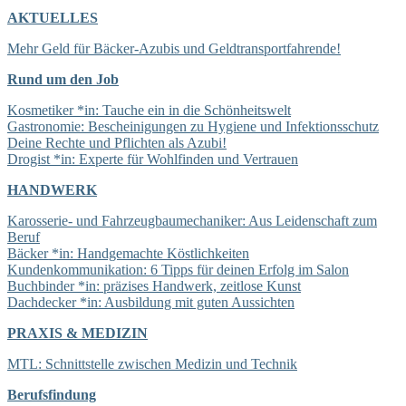
AKTUELLES
Mehr Geld für Bäcker-Azubis und Geldtransportfahrende!
Rund um den Job
Kosmetiker *in: Tauche ein in die Schönheitswelt
Gastronomie: Bescheinigungen zu Hygiene und Infektionsschutz
Deine Rechte und Pflichten als Azubi!
Drogist *in: Experte für Wohlfinden und Vertrauen
HANDWERK
Karosserie- und Fahrzeugbaumechaniker: Aus Leidenschaft zum
Beruf
Bäcker *in: Handgemachte Köstlichkeiten
Kundenkommunikation: 6 Tipps für deinen Erfolg im Salon
Buchbinder *in: präzises Handwerk, zeitlose Kunst
Dachdecker *in: Ausbildung mit guten Aussichten
PRAXIS & MEDIZIN
MTL: Schnittstelle zwischen Medizin und Technik
Berufsfindung