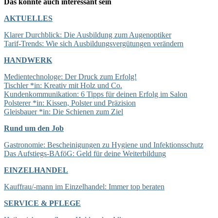
Das könnte auch interessant sein
AKTUELLES
Klarer Durchblick: Die Ausbildung zum Augenoptiker
Tarif-Trends: Wie sich Ausbildungsvergütungen verändern
HANDWERK
Medientechnologe: Der Druck zum Erfolg!
Tischler *in: Kreativ mit Holz und Co.
Kundenkommunikation: 6 Tipps für deinen Erfolg im Salon
Polsterer *in: Kissen, Polster und Präzision
Gleisbauer *in: Die Schienen zum Ziel
Rund um den Job
Gastronomie: Bescheinigungen zu Hygiene und Infektionsschutz
Das Aufstiegs-BAföG: Geld für deine Weiterbildung
EINZELHANDEL
Kauffrau/-mann im Einzelhandel: Immer top beraten
SERVICE & PFLEGE