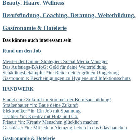
Beauty. Haare. Wellness
Berufsfindung. Coaching. Beratung. Weiterbildung.
Gastronomie & Hotelerie
Das könnte auch interessant sein
Rund um den Job
Meister der Online-Strategien: Social Media Manager
Das Aufstiegs-BAföG: Geld für deine Weiterbildung
Schädlingsbekämpfer *in: Retter deiner grünen Umgebung
Gastronomie: Bescheinigungen zu Hygiene und Infektionsschutz
HANDWERK
Findet eure Zukunft im Sommer der Berufsausbildung!
Straßenbauer *in: Baue deine Zukunft
Elektroniker *in: Ein Job mit Spannung
Tischler *in: Kreativ mit Holz und Co.
Friseur *in: Kreativ Menschen glücklich machen
Glasbläser *in: Mit jedem Atemzug Leben in das Glas hauchen
Gastronomie & Hotelerie